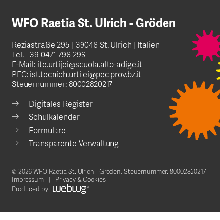
WFO Raetia St. Ulrich - Gröden
Reziastraße 295 | 39046 St. Ulrich | Italien
Tel.
+39 0471 796 296
E-Mail:
ite.urtijei@scuola.alto-adige.it
PEC:
ist.tecnich.urtijei@pec.prov.bz.it
Steuernummer: 80002820217
Digitales Register
Schulkalender
Formulare
Transparente Verwaltung
© 2026 WFO Raetia St. Ulrich - Gröden,
Steuernummer: 80002820217
Impressum
Privacy & Cookies
Produced by