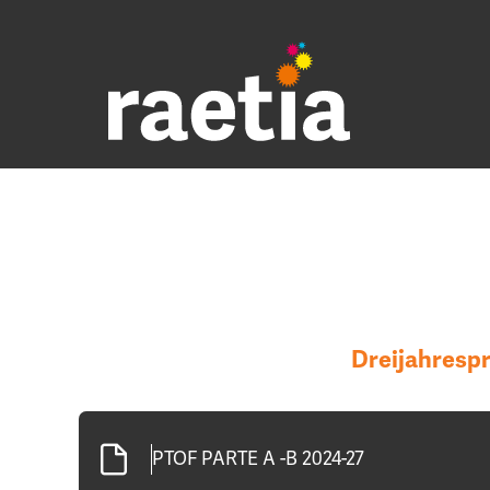
Dreijahresp
PTOF PARTE A -B 2024-27