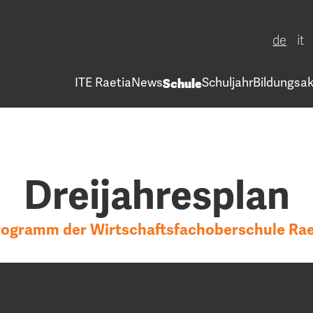
de
it
ITE Raetia
News
Schule
Schuljahr
Bildungsak
Dreijahresplan
rogramm der Wirtschaftsfachoberschule Raeti