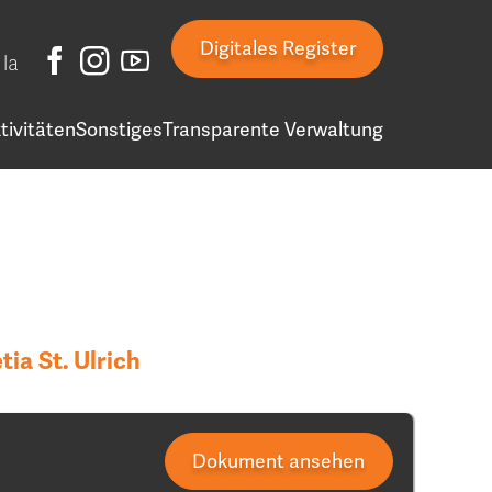
Digitales Register
la
tivitäten
Sonstiges
Transparente Verwaltung
a St. Ulrich
Dokument ansehen