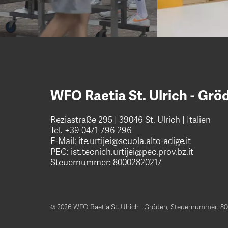
WFO Raetia St. Ulrich - Grö
Reziastraße 295 | 39046 St. Ulrich | Italien
Tel.
+39 0471 796 296
E-Mail:
ite.urtijei@scuola.alto-adige.it
PEC:
ist.tecnich.urtijei@pec.prov.bz.it
Steuernummer: 80002820217
© 2026 WFO Raetia St. Ulrich - Gröden,
Steuernummer: 80