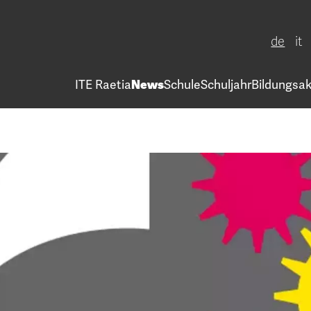
de
it
ITE Raetia
News
Schule
Schuljahr
Bildungsak