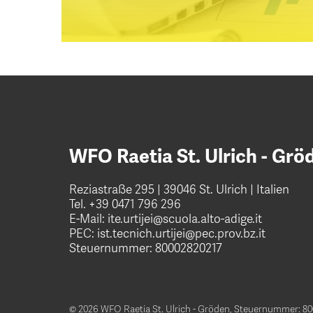
WFO Raetia St. Ulrich - Grö
Reziastraße 295 | 39046 St. Ulrich | Italien
Tel.
+39 0471 796 296
E-Mail:
ite.urtijei@scuola.alto-adige.it
PEC:
ist.tecnich.urtijei@pec.prov.bz.it
Steuernummer: 80002820217
© 2026 WFO Raetia St. Ulrich - Gröden,
Steuernummer: 80