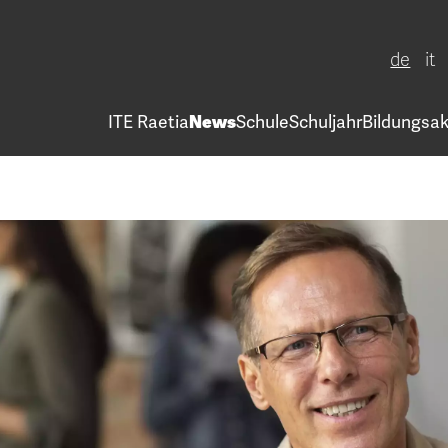
de
it
ITE Raetia
News
Schule
Schuljahr
Bildungsak