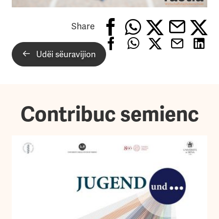
Share
Udëi sëuravijion
Contribuc semienc