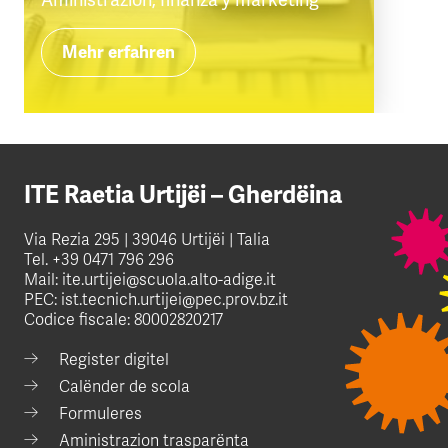
Mehr erfahren
ITE Raetia Urtijëi – Gherdëina
Via Rezia 295 | 39046 Urtijëi | Talia
Tel.
+39 0471 796 296
Mail:
ite.urtijei@scuola.alto-adige.it
PEC:
ist.tecnich.urtijei@pec.prov.bz.it
Codice fiscale: 80002820217
Register digitel
Calënder de scola
Formuleres
Aministrazion trasparënta