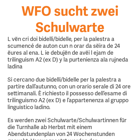
WFO sucht zwei
Schulwarte
L vën cri doi bidelli/bidelle, per la palestra a
scumencé de auton cun n orar da sëira de 24
ëures al ena. L ie debujën de avëi l ejam de
trilinguism A2 (ex D) y la purtenienza ala rujneda
ladina
Si cercano due bidelli/bidelle per la palestra a
partire dall’autunno, con un orario serale di 24 ore
settimanali. È richiesto il possesso dell’esame di
trilinguismo A2 (ex D) e l’appartenenza al gruppo
linguistico ladino.
Es werden zwei Schulwarte/Schulwartinnen für
die Turnhalle ab Herbst mit einem
Abendstundenplan von 24 Wochenstunden