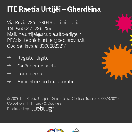
ITE Raetia Urtijëi – Gherdëina
Via Rezia 295 | 39046 Urtijëi | Talia
Tel.
+39 0471 796 296
Mail:
ite.urtijei@scuola.alto-adige.it
PEC:
ist.tecnich.urtijei@pec.prov.bz.it
Codice fiscale: 80002820217
Register digitel
Calënder de scola
Formuleres
Aministrazion trasparënta
© 2026 ITE Raetia Urtijëi – Gherdëina,
Codice fiscale: 80002820217
Colophon
Privacy & Cookies
Produced by