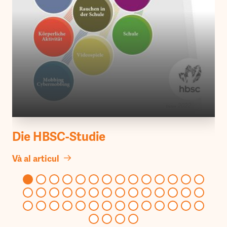
Die HBSC-Studie
Và al articul