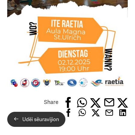
Share
Udëi sëuravijion