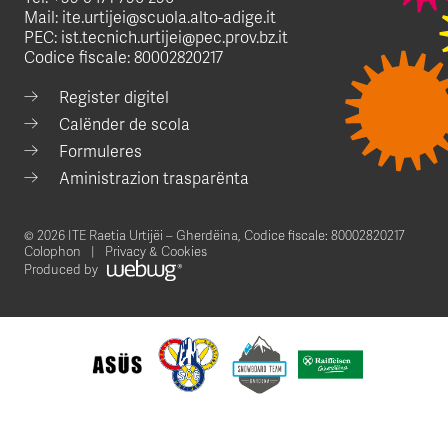
Mail:
ite.urtijei@scuola.alto-adige.it
PEC:
ist.tecnich.urtijei@pec.prov.bz.it
Codice fiscale: 80002820217
Register digitel
Calënder de scola
Formuleres
Aministrazion trasparënta
© 2026 ITE Raetia Urtijëi – Gherdëina,
Codice fiscale: 80002820217
Colophon
Privacy & Cookies
Produced by