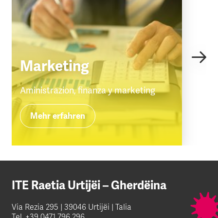
Marketing
Aministrazion, finanza y marketing
Mehr erfahren
ITE Raetia Urtijëi – Gherdëina
Via Rezia 295 | 39046 Urtijëi | Talia
Tel.
+39 0471 796 296