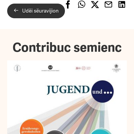
Udëi sëuravijion
Contribuc semienc