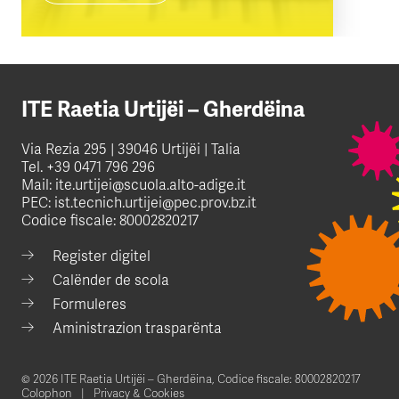
ITE Raetia Urtijëi – Gherdëina
Via Rezia 295 | 39046 Urtijëi | Talia
Tel.
+39 0471 796 296
Mail:
ite.urtijei@scuola.alto-adige.it
PEC:
ist.tecnich.urtijei@pec.prov.bz.it
Codice fiscale: 80002820217
Register digitel
Calënder de scola
Formuleres
Aministrazion trasparënta
© 2026 ITE Raetia Urtijëi – Gherdëina,
Codice fiscale: 80002820217
Colophon
Privacy & Cookies