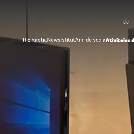
de
ITE Raetia
News
Istitut
Ann de scola
Ativiteies 