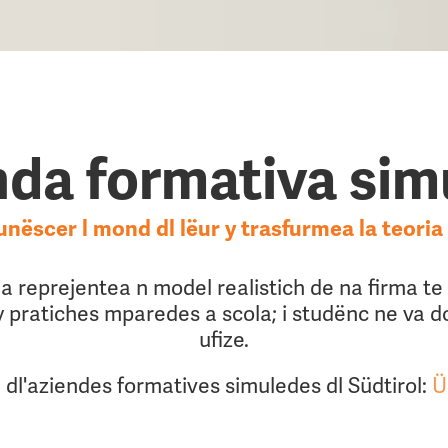
nda formativa sim
nëscer l mond dl lëur y trasfurmea la teoria 
 reprejentea n model realistich de na firma te 
y pratiches mparedes a scola; i studënc ne va do
ufize.
l'aziendes formatives simuledes dl Südtirol:
Ü