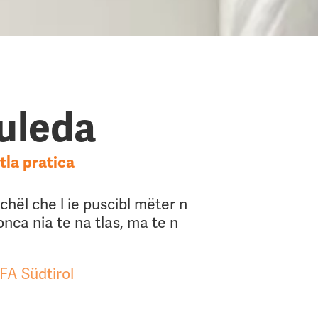
uleda
tla pratica
chël che l ie puscibl mëter n
nca nia te na tlas, ma te n
FA Südtirol