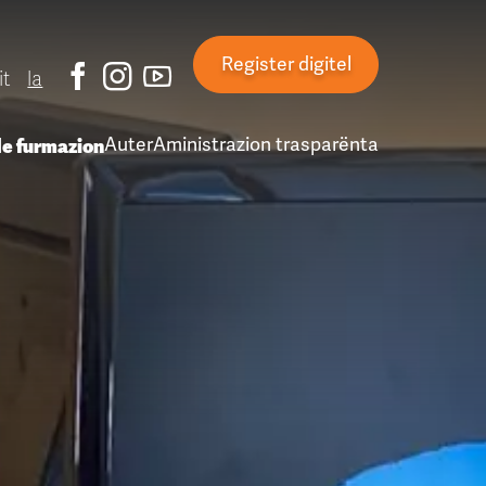
Register digitel
it
la
de furmazion
Auter
Aministrazion trasparënta