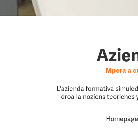
Azie
Mpera a cu
L'azienda formativa simuleda
droa la nozions teoriches 
Homepage d