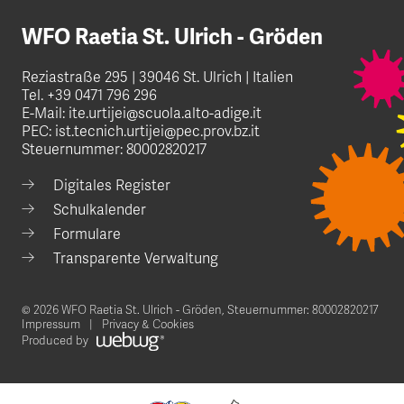
WFO Raetia St. Ulrich - Gröden
Reziastraße 295 | 39046 St. Ulrich | Italien
Tel.
+39 0471 796 296
E-Mail:
ite.urtijei@scuola.alto-adige.it
PEC:
ist.tecnich.urtijei@pec.prov.bz.it
Steuernummer: 80002820217
Digitales Register
Schulkalender
Formulare
Transparente Verwaltung
© 2026 WFO Raetia St. Ulrich - Gröden,
Steuernummer: 80002820217
Impressum
Privacy & Cookies
Produced by