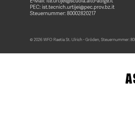
E-Mail:
ite.urtijei@scuola.alto-adige.it
PEC:
ist.tecnich.urtijei@pec.prov.bz.it
Steuernummer: 80002820217
© 2026 WFO Raetia St. Ulrich - Gröden,
Steuernummer: 80