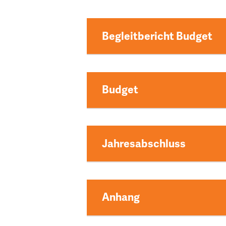
Begleitbericht Budget
Begleitbericht Budget 
Budget
Begleitbericht Budget 
Budget 2026-27-28
Jahresabschluss
Begleitbericht Budget 
Budget 2025-26-27
Jahresabschluss 2025
Anhang
Begleitbericht Budget 
Budget 2024-25-26