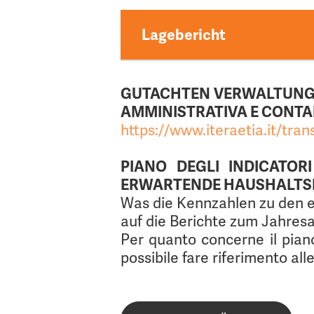
Jahresabschluss 2024
Anhang 2025
Lagebericht
Begleitbericht Budget 
Budget 2023-24-25
Jahresabschluss 2023
Anhang 2024
GUTACHTEN VERWALTUNG
Lagebericht 2025
AMMINISTRATIVA E CONTA
Budget 2022-23-24
https://www.iteraetia.it/tr
Jahresabschluss 2022
Anhang 2023
Lagebericht 2024
PIANO DEGLI INDICATOR
ERWARTENDE HAUSHALTS
Jahresabschluss 2021
Was die Kennzahlen zu den e
Anhang 2022
Lagebericht 2023
auf die Berichte zum Jahre
Per quanto concerne il piano d
Jahresabschluss 2020
possibile fare riferimento all
Anhang 2021
Lagebericht 2022