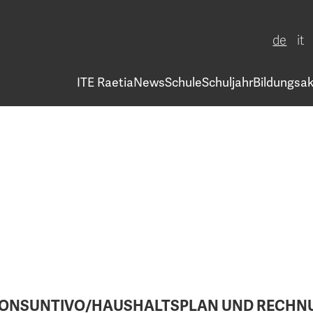
de
it
ITE Raetia
News
Schule
Schuljahr
Bildungsak
 CONSUNTIVO/HAUSHALTSPLAN UND RECH