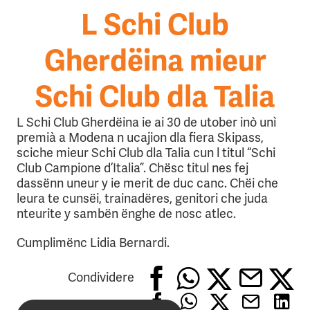
L Schi Club
Gherdëina mieur
Schi Club dla Talia
L Schi Club Gherdëina ie ai 30 de utober inò unì
premià a Modena n ucajion dla fiera Skipass,
sciche mieur Schi Club dla Talia cun l titul “Schi
Club Campione d’Italia”. Chësc titul nes fej
dassënn uneur y ie merit de duc canc. Chëi che
leura te cunsëi, trainadëres, genitori che juda
nteurite y sambën ënghe de nosc atlec.
Cumplimënc Lidia Bernardi.
Condividere