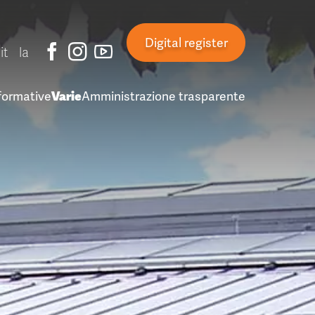
Digital register
it
la
 formative
Varie
Amministrazione trasparente