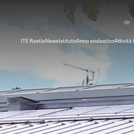
de
ITE Raetia
News
Istituto
Anno scolastico
Attività