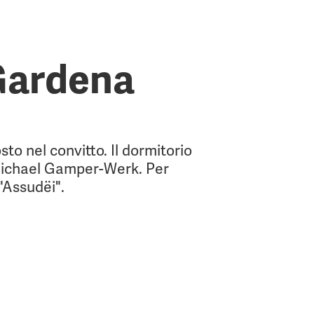
 Gardena
sto nel convitto. Il dormitorio
s Michael Gamper-Werk. Per
"Assudëi".