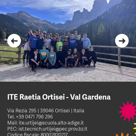
ITE Raetia Ortisei - Val Gardena
Via Rezia 295 | 39046 Ortisei | Italia
Tel.
+39 0471 796 296
Mail:
ite.urtijei@scuola.alto-adige.it
PEC:
ist.tecnich.urtijei@pec.prov.bz.it
Codice fiscale: 80002820217