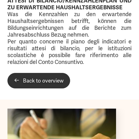
ATTESI DI BILANCIO/KENNZAHLENPLAN UND
Jahresabschluss 2023
Begleitbericht Budget 2023 2024 2025
ZU ERWARTENDE HAUSHALTSERGEBNISSE
Was die Kennzahlen zu den erwartende
View document
View document
View document
Haushaltsergebnissen betrifft, können die
Anhang 2023
Bildungseinrichtungen auf die Berichte zum
Budget 2023-24-25
Jahresabschluss Bezug nehmen.
Per quanto concerne il piano degli indicatori e
View document
View document
risultati attesi di bilancio, per le istituzioni
Lagebericht 2023
Jahresabschluss 2022
Begleitbericht Budget 2022 2023 2024
scolastiche è possibile fare riferimento alle
relazioni del Conto Consuntivo.
View document
View document
View document
Anhang 2022
Budget 2022-23-24
Back to overview
View document
View document
Lagebericht 2022
Jahresabschluss 2021
View document
View document
Anhang 2021