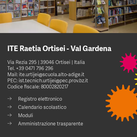
ITE Raetia Ortisei - Val Gardena
Via Rezia 295 | 39046 Ortisei | Italia
Tel.
+39 0471 796 296
Mail:
ite.urtijei@scuola.alto-adige.it
PEC:
ist.tecnich.urtijei@pec.prov.bz.it
Codice fiscale: 80002820217
Registro elettronico
Calendario scolastico
Moduli
Amministrazione trasparente