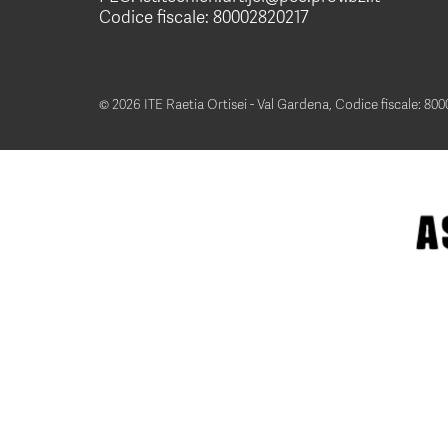
Codice fiscale: 80002820217
© 2026 ITE Raetia Ortisei - Val Gardena,
Codice fiscale: 80