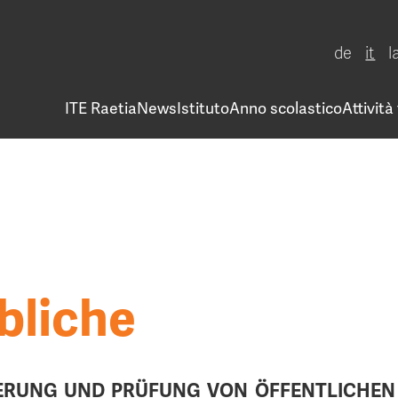
de
it
l
ITE Raetia
News
Istituto
Anno scolastico
Attività
bliche
ERUNG UND PRÜFUNG VON ÖFFENTLICHEN 