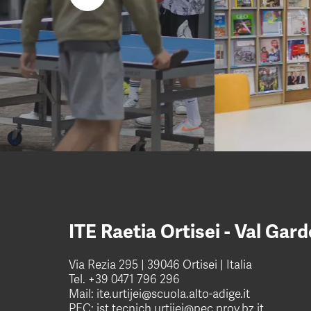
ITE Raetia Ortisei - Val Gar
Via Rezia 295 | 39046 Ortisei | Italia
Tel.
+39 0471 796 296
Mail:
ite.urtijei@scuola.alto-adige.it
PEC:
ist.tecnich.urtijei@pec.prov.bz.it