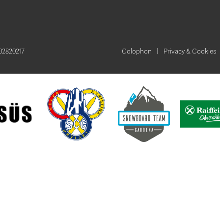
002820217
Colophon
Privacy & Cookies