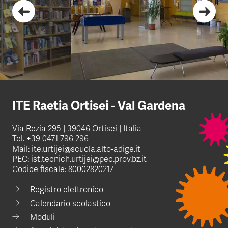
ITE Raetia Ortisei - Val Gardena
Via Rezia 295 | 39046 Ortisei | Italia
Tel.
+39 0471 796 296
Mail:
ite.urtijei@scuola.alto-adige.it
PEC:
ist.tecnich.urtijei@pec.prov.bz.it
Codice fiscale: 80002820217
Registro elettronico
Calendario scolastico
Moduli